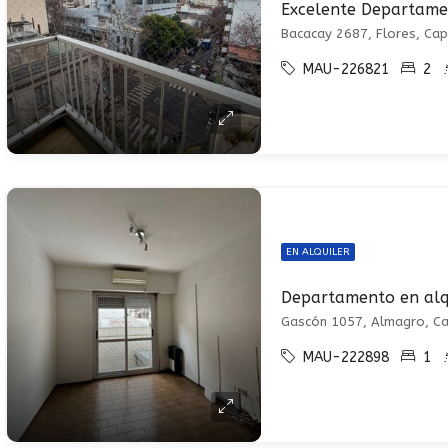
Bacacay 2687, Flores, Cap
MAU-226821
2
EN ALQUILER
Departamento en alq
Gascón 1057, Almagro, Ca
MAU-222898
1