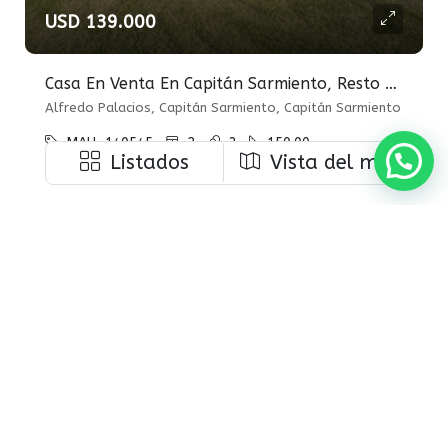
USD 139.000
Casa En Venta En Capitán Sarmiento, Resto De La Provincia, Buenos Aires
Alfredo Palacios, Capitán Sarmiento, Capitán Sarmiento
MAU-140545
2
3
150.00
Listados
Vista del mapa
CASAS
EN VENTA
Nuestra misión desde hace 10 años
Es acompañar a nuestros clientes aportándoles herramientas
legales y comerciales, experiencia, flexibilidad, y el mejor
asesoramiento en operaciones inmobiliarias.
Leer más