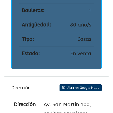
Bauleras:
1
Antigüedad:
80 año/s
Tipo:
Casas
Estado:
En venta
Dirección
Abrir en Google Maps
Dirección
Av. San Martín 100,