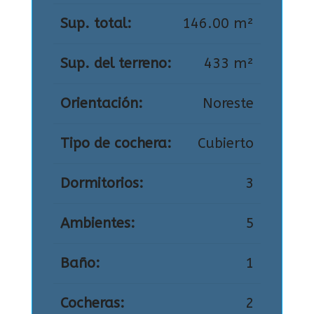
Sup. total:
146.00 m²
Sup. del terreno:
433 m²
Orientación:
Noreste
Tipo de cochera:
Cubierto
Dormitorios:
3
Ambientes:
5
Baño:
1
Cocheras:
2