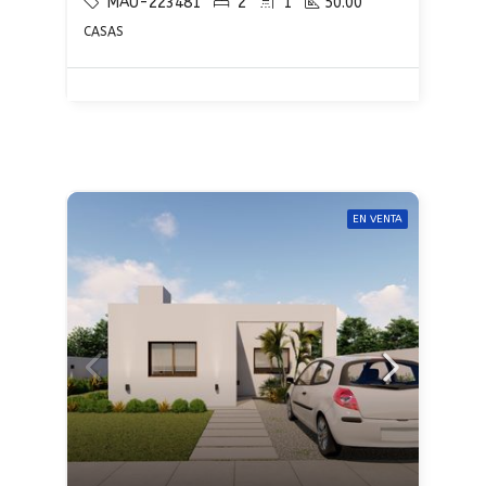
MAU-223481
2
1
50.00
CASAS
EN VENTA