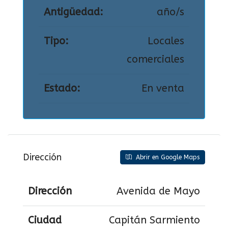
Antigüedad:
año/s
Tipo:
Locales
comerciales
Estado:
En venta
Dirección
Abrir en Google Maps
Dirección
Avenida de Mayo
Ciudad
Capitán Sarmiento