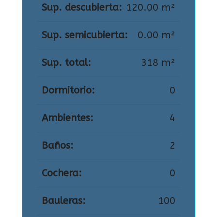
Sup. descubierta:
120.00 m²
Sup. semicubierta:
0.00 m²
Sup. total:
318 m²
Dormitorio:
0
Ambientes:
4
Baños:
2
Cochera:
0
Bauleras:
100