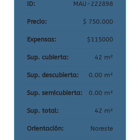
ID:
MAU-222898
Precio:
$ 750.000
Expensas:
$115000
Sup. cubierta:
42 m²
Sup. descubierta:
0.00 m²
Sup. semicubierta:
0.00 m²
Sup. total:
42 m²
Orientación:
Noreste