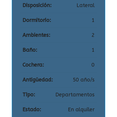
Disposición:
Lateral
Dormitorio:
1
Ambientes:
2
Baño:
1
Cochera:
0
Antigüedad:
50 año/s
Tipo:
Departamentos
Estado:
En alquiler