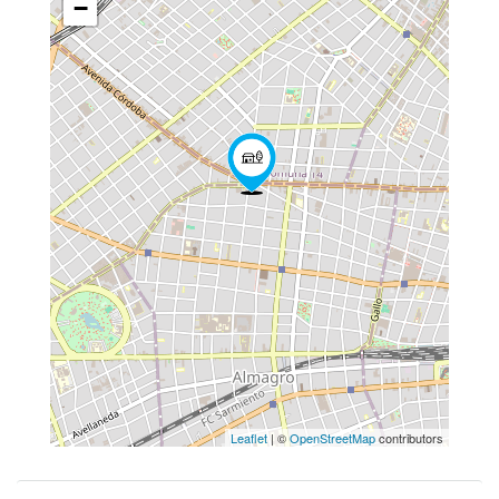
−
Leaflet
| ©
OpenStreetMap
contributors