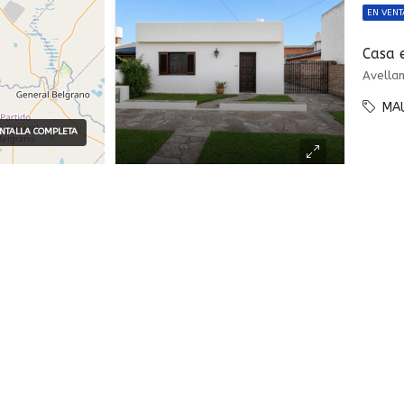
EN VENT
MA
NTALLA COMPLETA
SUCURSAL
EN VENT
Av. San Martin 171, Capitán
Sarmiento
0810 2200037
Pederne
ventas@mauriciopanno.co
MA
1168684116