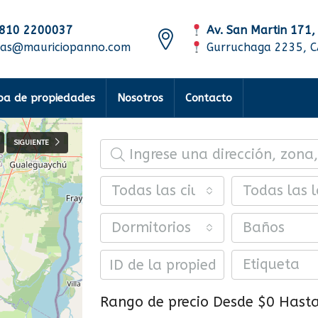
810 2200037
Av. San Martin 171,
tas@mauriciopanno.com
Gurruchaga 2235, 
a de propiedades
Nosotros
Contacto
SIGUIENTE
Todas las ciudades
Todas las l
Dormitorios
Baños
Etiqueta
Rango de precio
Desde
$0
Hast