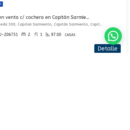
A
Casa en venta c/ cochera en Capitán Sarmiento
Avellaneda 300, Capitan Sarmiento, Capitán Sarmiento, Capitán Sarmiento
U-206751
2
1
97.00
CASAS
Detalle
USD 73.900
SUCURSAL
A
Gurruchaga 2235, CABA
¡¡¡OPORTUNIDAD UNICA LOTE EN VENTA DE 206m2!!! EDIFICABLE HASTA 14,60 METROS DE ALTURA.
0810 2200037
ra 2861, Villa Soldati, Capital Federal
ventas@mauriciopanno.com
m
U-205258
0
0
0.00
TERRENO / LOTE
1168684116