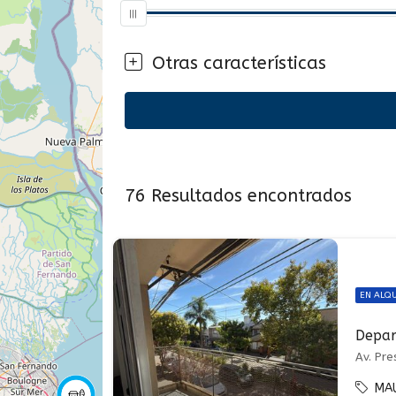
Otras características
76
Resultados encontrados
EN ALQU
Av. Pre
MA