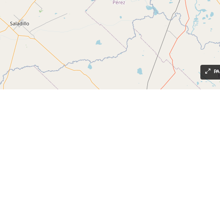
PA
Nuestra misión desde hace 10
años
Es acompañar a nuestros clientes
aportándoles herramientas legales y
comerciales, experiencia, flexibilidad, y
el mejor asesoramiento en
operaciones inmobiliarias.