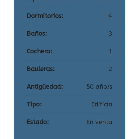
Dormitorios:
4
Baños:
3
Cochera:
1
Bauleras:
2
Antigüedad:
50 año/s
Tipo:
Edificio
Estado:
En venta